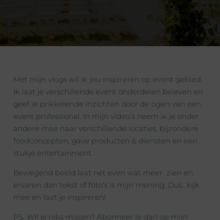
Met mijn vlogs wil ik jou inspireren op event gebied.
Ik laat je verschillende event onderdelen beleven en
geef je prikkelende inzichten door de ogen van een
event professional. In mijn video’s neem ik je onder
andere mee naar verschillende locaties, bijzondere
foodconcepten, gave producten & diensten en een
stukje entertainment.
Bewegend beeld laat nét even wat meer
zien en
ervaren dan tekst of foto’s is mijn mening. Dus…kijk
mee en laat je inspireren!
PS. Wil je niks missen? Abonneer je dan op mijn