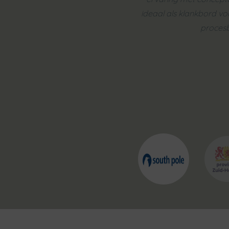
ideaal als klankbord vo
procesb