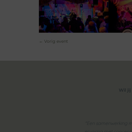
←
Vorig event
Wil j
"Een samenwerking met 
ervaring met concepto