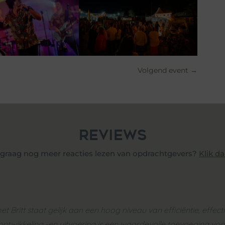
Volgend event
→
REVIEWS
ij graag nog meer reacties lezen van opdrachtgevers?
Klik da
Britt staat gelijk aan een hoog niveau van efficiëntie, effectivi
ntwikkeling -en uitvoering is een waardevolle toevoeging voo