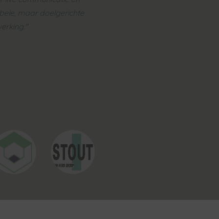
ibele, maar doelgerichte
erking."