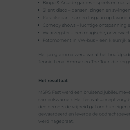
Bingo & Arcade games – speels en nost
Silent disco – dansen, zingen en swingen
Karaokebar – samen losgaan op favoriete
Comedy shows – luchtige ontspanning 
Waarzegster – een magische, onverwach
Fotomoment in VW-bus – een kleurrijk 
Het programma werd vanaf het hoofdpodiu
Jennie Lena, Ammar en The Tour, die zor
Het resultaat
MSPS Fest werd een bruisend jubileumeven
samenkwamen. Het festivalconcept zorgde v
deelnemers de vrijheid gaf om hun eigen 
gewaardeerd en leverde de opdrachtgever 
werd nagepraat.