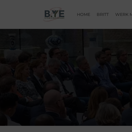
HOME
BRITT
WERK M