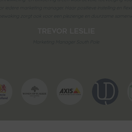
or iedere marketing manager. Haar positieve instelling en flex
ewaking zorgt ook voor een plezierige en duurzame samenw
Trevor Leslie
Marketing Manager South Pole