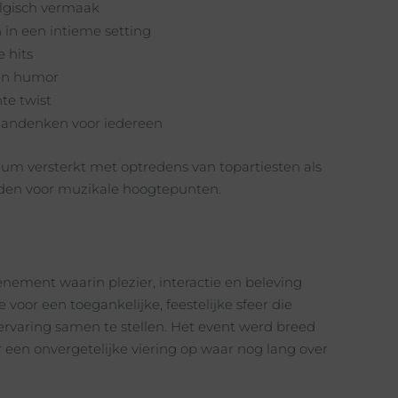
algisch vermaak
 in een intieme setting
 hits
en humor
te twist
aandenken voor iedereen
m versterkt met optredens van topartiesten als
gden voor muzikale hoogtepunten.
ement waarin plezier, interactie en beleving
oor een toegankelijke, feestelijke sfeer die
ervaring samen te stellen. Het event werd breed
een onvergetelijke viering op waar nog lang over